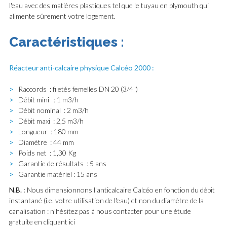
l'eau avec des matières plastiques tel que le tuyau en plymouth qui
alimente sûrement votre logement.
Caractéristiques :
Réacteur anti-calcaire physique Calcéo 2000 :
>
Raccords : filetés femelles DN 20 (3/4")
>
Débit mini : 1 m3/h
>
Débit nominal : 2 m3/h
>
Débit maxi : 2,5 m3/h
>
Longueur : 180 mm
>
Diamètre : 44 mm
>
Poids net : 1,30 Kg
>
Garantie de résultats : 5 ans
>
Garantie matériel : 15 ans
N.B. :
Nous dimensionnons l'anticalcaire Calcéo en fonction du débit
instantané (i.e. votre utilisation de l'eau) et non du diamètre de la
canalisation : n'hésitez pas à
nous contacter
pour une étude
gratuite
en cliquant ici