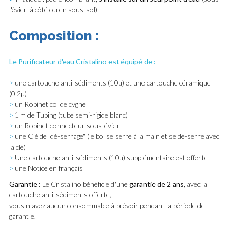
l'évier, à côté ou en sous-sol)
Composition :
Le Purificateur d'eau Cristalino est équipé de :
>
une cartouche anti-sédiments (10µ) et une cartouche céramique
(0,2µ)
>
un Robinet col de cygne
>
1 m de Tubing (tube semi-rigide blanc)
>
un Robinet connecteur sous-évier
>
une Clé de "dé-serrage" (le bol se serre à la main et se dé-serre avec
la clé)
>
Une cartouche anti-sédiments (10µ) supplémentaire est offerte
>
une Notice en français
Garantie :
Le Cristalino bénéficie d'une
garantie de 2 ans
, avec la
cartouche anti-sédiments offerte,
vous n'avez aucun consommable à prévoir pendant la période de
garantie.