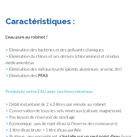
Caractéristiques :
L'eau pure au robinet !
>
Elimination des bactéries et des polluants chimiques
>
Elimination du chlore et ses dérivés (chloramines) et résidus
médicamenteux
>
Elimination des métaux lourds (plomb, aluminium, arsenic, fer)
>
Elimination des
PFAS
Produisez votre EAU avec ses bons minéraux
>
Débit instantané de 2 à 3 litres par minute au robinet
>
Conservation de tous les sels minéraux (calcium, magnésium)
>
Pas besoin de réservoir de stockage
>
Economique : pas de rejet d'eau (à l'inverse des osmoseurs)
>
1 litre d'eau brute = 1 litre d'eau purifiée
>
Pratique : peu encombrant,
s'installe sur un seul point d'eau
(sous