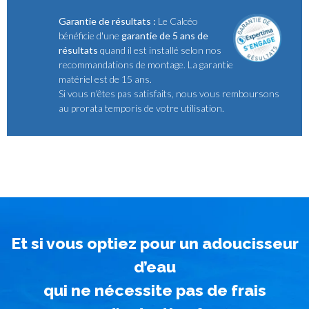
Garantie de résultats :
Le Calcéo
bénéficie d'une
garantie de 5 ans de
résultats
quand il est installé selon nos
recommandations de montage. La garantie
matériel est de 15 ans.
Si vous n'êtes pas satisfaits, nous vous remboursons
au prorata temporis de votre utilisation.
Et si vous optiez pour un adoucisseur
d’eau
qui ne nécessite pas de frais