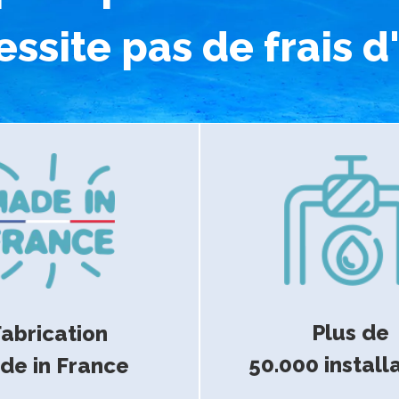
ssite pas de frais d
Plus de
abrication
50.000 install
de in France