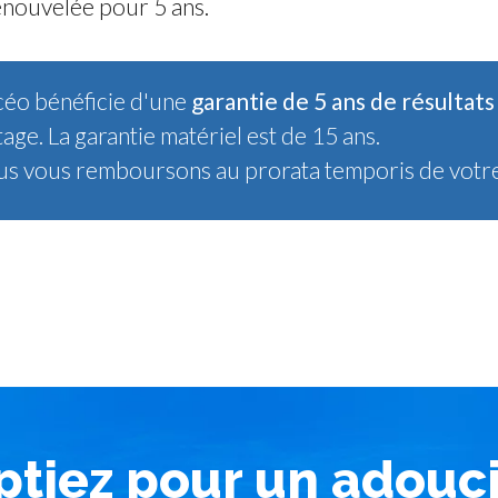
renouvelée pour 5 ans.
céo bénéficie d'une
garantie de 5 ans de résultats
e. La garantie matériel est de 15 ans.
nous vous remboursons au prorata temporis de votre 
optiez pour un adouc