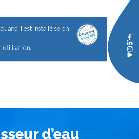
quand il est installé selon
utilisation.
isseur d’eau