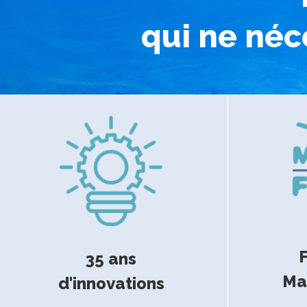
qui ne néce
F
35 ans
Ma
d'innovations